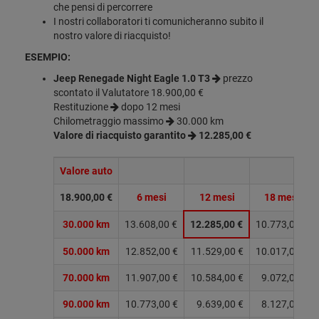
che pensi di percorrere
I nostri collaboratori ti comunicheranno subito il
nostro valore di riacquisto!
ESEMPIO:
Jeep Renegade Night Eagle 1.0 T3
prezzo
scontato il Valutatore 18.900,00 €
Restituzione
dopo 12 mesi
Chilometraggio massimo
30.000 km
Valore di riacquisto garantito
12.285,00 €
Valore auto
18.900,00 €
6 mesi
12 mesi
18 mesi
30.000 km
13.608,00 €
12.285,00 €
10.773,00 €
50.000 km
12.852,00 €
11.529,00 €
10.017,00 €
70.000 km
11.907,00 €
10.584,00 €
9.072,00 €
90.000 km
10.773,00 €
9.639,00 €
8.127,00 €