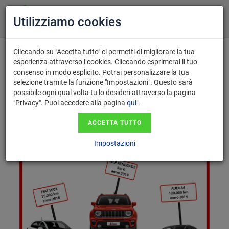
Utilizziamo cookies
Cliccando su "Accetta tutto" ci permetti di migliorare la tua
Home
Perchè vendere la tua auto? Richiedici una Quotazione
esperienza attraverso i cookies. Cliccando esprimerai il tuo
consenso in modo esplicito. Potrai personalizzare la tua
selezione tramite la funzione "Impostazioni". Questo sarà
possibile ogni qual volta tu lo desideri attraverso la pagina
Il Valutatore lancia l’operazione
"Privacy". Puoi accedere alla pagina
qui
.
RIACQUISTO GARANTITO!
ACCETTA TUTTO
Impostazioni