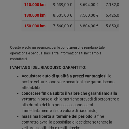
110.000 km
9.639,00 €
8.694,00 €
7.182,00 €
130.000 km
8.505,00 €
7.560,00 €
6.426,00 €
150.000 km
7.560,00 €
6.804,00 €
5.859,00 €
Questo è solo un esempio, per le condizioni che regolano tale
operazione e per qualsiasi altra informazione ti invitiamo a
contattarci
I VANTAGGI DEL RIACQUISO GARANTITO:
Acquistare auto di qualità a prezzi vantaggiosi
: le
nostre vetture sono vere occasioni che garantiscono
affidabilità;
conoscere fin da subito il valore che garantiamo alla
vettura
: in base ai chilometri che prevedi di percorrere e
alla durata del tuo possesso, conoscerai
immediatamente il suo valore di riacquisto;
massima libertà al termine del periodo
: a fine
contratto avrai la possibilità di decidere se tenere la
vettura, sostituirla o restituircela;