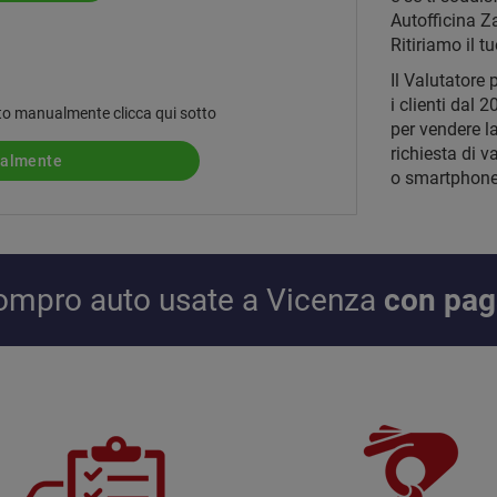
Autofficina Za
Ritiriamo il 
Il Valutatore 
i clienti dal
 auto manualmente clicca qui sotto
per vendere l
richiesta di v
ualmente
o smartphone
 compro auto usate a Vicenza
con pag