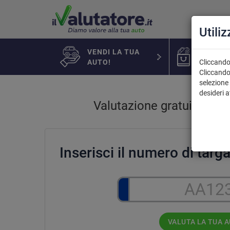
Utili
VENDI LA TUA
AUTO IN
AUTO!
Cliccando 
Cliccando
selezione 
desideri 
Valutazione gratuita e a
Inserisci il numero di tar
VALUTA LA TUA 