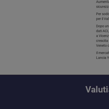
Aumentan
sicurezza
Per sodd
per il V
Dopo un 
dati ACI,
a Vicenz
crescita
Veneto c
Il merca
Lancia Y
Valut