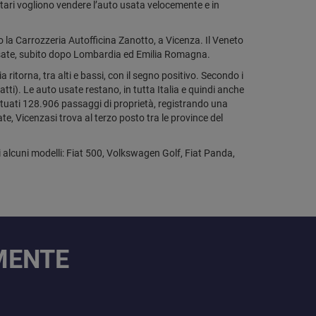
etari vogliono vendere l’auto usata velocemente e in
o la Carrozzeria Autofficina Zanotto, a Vicenza. Il Veneto
o usate, subito dopo Lombardia ed Emilia Romagna.
itorna, tra alti e bassi, con il segno positivo. Secondo i
tti). Le auto usate restano, in tutta Italia e quindi anche
ttuati 128.906 passaggi di proprietà, registrando una
e, Vicenzasi trova al terzo posto tra le province del
 alcuni modelli: Fiat 500, Volkswagen Golf, Fiat Panda,
AMENTE