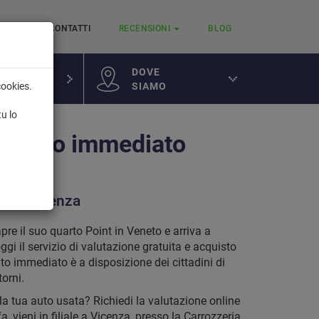
RVIZI
CONTATTI
RECENSIONI
BLOG
DOVE
SIAMO
cookies.
a
tu lo
mento immediato
ore a Vicenza
apre il suo quarto Point in Veneto e arriva a
gi il servizio di valutazione gratuita e acquisto
 immediato è a disposizione dei cittadini di
orni.
la tua auto usata? Richiedi la valutazione online
fa, vieni in filiale a Vicenza, presso la Carrozzeria