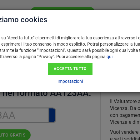
VALUTA LA TUA AUTO GRATIS
CHI SIAMO
SE
zziamo cookies
PERCHÉ USARE
 VENDITA
FAQ
IL VALUTATORE?
su "Accetta tutto" ci permetti di migliorare la tua esperienza attraverso i 
 esprimerai il tuo consenso in modo esplicito. Potrai personalizzare la tu
tramite la funzione "Impostazioni". Questo sarà possibile ogni qual volta 
attraverso la pagina "Privacy". Puoi accedere alla pagina
qui
.
con paga
cquisto auto usate a Vicenza
ACCETTA TUTTO
Impostazioni
Il Valutat
ga nel formato AA123AA.
Il Valutatore 
Vicenza. Da og
con pagamento
Vicenza e dint
Vuoi vendere 
AUTO GRATIS
e se ti soddis