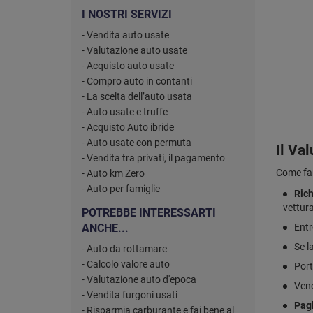
I NOSTRI SERVIZI
- Vendita auto usate
- Valutazione auto usate
- Acquisto auto usate
- Compro auto in contanti
- La scelta dell’auto usata
- Auto usate e truffe
- Acquisto Auto ibride
- Auto usate con permuta
Il Va
- Vendita tra privati, il pagamento
Come fa
- Auto km Zero
- Auto per famiglie
Rich
vettura
POTREBBE INTERESSARTI
ANCHE...
Entr
Se l
- Auto da rottamare
- Calcolo valore auto
Port
- Valutazione auto d'epoca
Vend
- Vendita furgoni usati
Pag
- Risparmia carburante e fai bene al