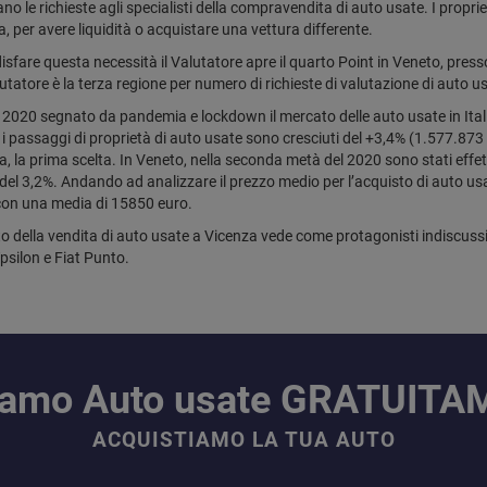
o le richieste agli specialisti della compravendita di auto usate. I propri
, per avere liquidità o acquistare una vettura differente.
isfare questa necessità il Valutatore apre il quarto Point in Veneto, press
alutatore è la terza regione per numero di richieste di valutazione di aut
2020 segnato da pandemia e lockdown il mercato delle auto usate in Italia r
 i passaggi di proprietà di auto usate sono cresciuti del +3,4% (1.577.873 a
a, la prima scelta. In Veneto, nella seconda metà del 2020 sono stati effe
 del 3,2%. Andando ad analizzare il prezzo medio per l’acquisto di auto usat
on una media di 15850 euro.
to della vendita di auto usate a Vicenza vede come protagonisti indiscussi
psilon e Fiat Punto.
iamo Auto usate GRATUIT
ACQUISTIAMO LA TUA AUTO