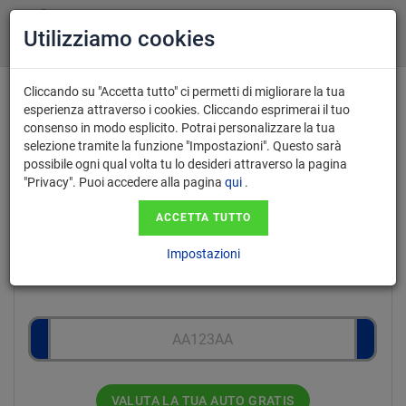
Utilizziamo cookies
Cliccando su "Accetta tutto" ci permetti di migliorare la tua
Valutazione gratuita e acquisto auto
esperienza attraverso i cookies. Cliccando esprimerai il tuo
consenso in modo esplicito. Potrai personalizzare la tua
usate a Bergamo
selezione tramite la funzione "Impostazioni". Questo sarà
con pagamento immediato
possibile ogni qual volta tu lo desideri attraverso la pagina
"Privacy". Puoi accedere alla pagina
qui
.
ACCETTA TUTTO
Inserisci il numero di targa nel
Impostazioni
formato AA123AA.
VALUTA LA TUA AUTO GRATIS