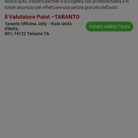
vostra auto, il nostro partner vi accoglierà con professionalità e in
totale sicurezza per effettuare una perizia gratuita dell’auto.
Il Valutatore Point –TARANTO
Taranto Officina Jolly - Viale Unità
Valuta subito l'auto
d'Italia,
801, 74122 Talsano TA