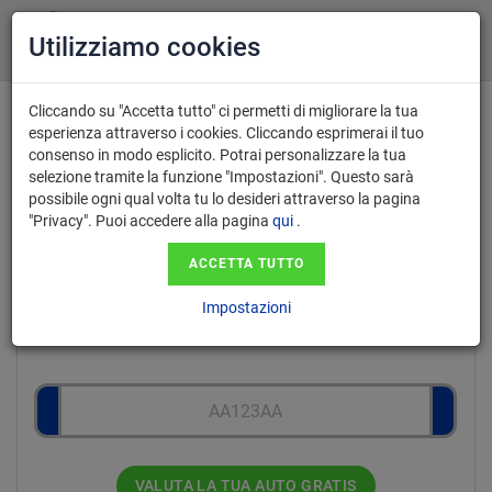
Utilizziamo cookies
Cliccando su "Accetta tutto" ci permetti di migliorare la tua
Valutazione gratuita e acquisto auto
esperienza attraverso i cookies. Cliccando esprimerai il tuo
consenso in modo esplicito. Potrai personalizzare la tua
usate a Taranto
selezione tramite la funzione "Impostazioni". Questo sarà
con pagamento immediato
possibile ogni qual volta tu lo desideri attraverso la pagina
"Privacy". Puoi accedere alla pagina
qui
.
ACCETTA TUTTO
Inserisci il numero di targa nel
Impostazioni
formato AA123AA.
VALUTA LA TUA AUTO GRATIS