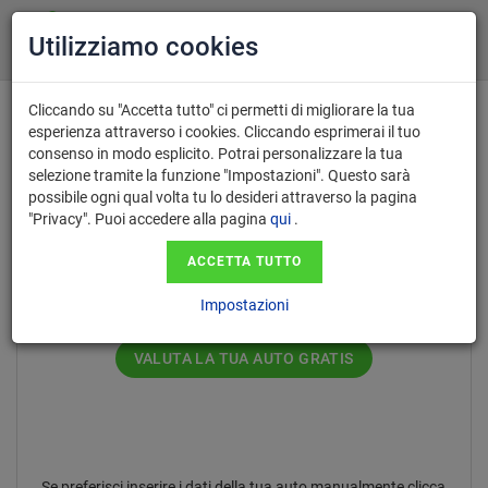
Utilizziamo cookies
Cliccando su "Accetta tutto" ci permetti di migliorare la tua
esperienza attraverso i cookies. Cliccando esprimerai il tuo
consenso in modo esplicito. Potrai personalizzare la tua
Inserisci il numero di targa nel
selezione tramite la funzione "Impostazioni". Questo sarà
possibile ogni qual volta tu lo desideri attraverso la pagina
formato AA123AA.
"Privacy". Puoi accedere alla pagina
qui
.
ACCETTA TUTTO
Impostazioni
VALUTA LA TUA AUTO GRATIS
Se preferisci inserire i dati della tua auto manualmente clicca