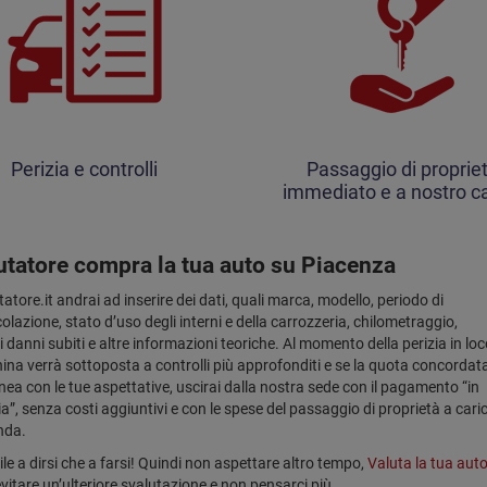
Perizia e controlli
Passaggio di proprie
immediato e a nostro ca
lutatore compra la tua auto su Piacenza
tatore.it andrai ad inserire dei dati, quali marca, modello, periodo di
lazione, stato d’uso degli interni e della carrozzeria, chilometraggio,
 danni subiti e altre informazioni teoriche. Al momento della perizia in loc
ina verrà sottoposta a controlli più approfonditi e se la quota concordat
inea con le tue aspettative, uscirai dalla nostra sede con il pagamento “in
a”, senza costi aggiuntivi e con le spese del passaggio di proprietà a cari
nda.
cile a dirsi che a farsi! Quindi non aspettare altro tempo,
Valuta la tua aut
vitare un’ulteriore svalutazione e non pensarci più.