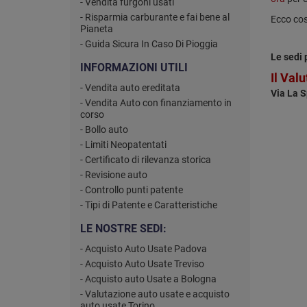
- Vendita furgoni usati
- Risparmia carburante e fai bene al
Ecco cosa
Pianeta
- Guida Sicura In Caso Di Pioggia
Le sedi p
INFORMAZIONI UTILI
Il Val
- Vendita auto ereditata
Via La S
- Vendita Auto con finanziamento in
corso
- Bollo auto
- Limiti Neopatentati
- Certificato di rilevanza storica
- Revisione auto
- Controllo punti patente
- Tipi di Patente e Caratteristiche
LE NOSTRE SEDI:
- Acquisto Auto Usate Padova
- Acquisto Auto Usate Treviso
- Acquisto auto Usate a Bologna
- Valutazione auto usate e acquisto
auto usate Torino