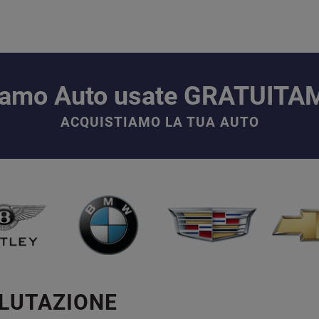
iamo Auto usate GRATUIT
ACQUISTIAMO LA TUA AUTO
ALUTAZIONE