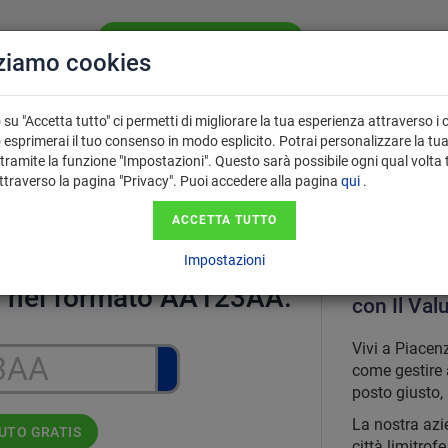
VALUTA LA TUA AUTO GRATIS
CHI SIAMO
SE
zziamo cookies
PERCHÉ USARE
 VENDITA
FAQ
IL VALUTATORE?
su "Accetta tutto" ci permetti di migliorare la tua esperienza attraverso i 
 esprimerai il tuo consenso in modo esplicito. Potrai personalizzare la tu
tramite la funzione "Impostazioni". Questo sarà possibile ogni qual volta 
attraverso la pagina "Privacy". Puoi accedere alla pagina
qui
.
ore.it: vendi la tua auto usata 
ACCETTA TUTTO
Impostazioni
Vendi il t
ga nel formato AA123AA.
con Il Val
Vivi a Piacen
come gestire 
posto giusto, 
La nostra azi
AUTO GRATIS
città limitrof