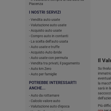
Piacenza
I NOSTRI SERVIZI
- Vendita auto usate
- Valutazione auto usate
- Acquisto auto usate
- Compro auto in contanti
- La scelta dell’auto usata
- Auto usate e truffe
- Acquisto Auto ibride
- Auto usate con permuta
Il Va
- Vendita tra privati, il pagamento
Su Ilvalu
- Auto km Zero
immatrico
- Auto per famiglie
eventuali
POTREBBE INTERESSARTI
la macch
ANCHE...
sarà in l
saccocci
- Auto da rottamare
dell’azie
- Calcolo valore auto
Più diffi
- Valutazione auto d'epoca
ora
per e