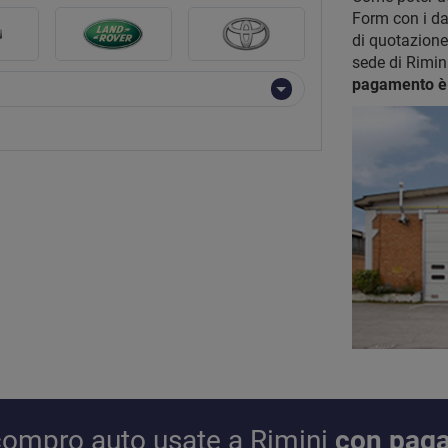
Form con i dat
di quotazione
sede di Rimini
pagamento è
l compro auto usate a Rimini
con pag