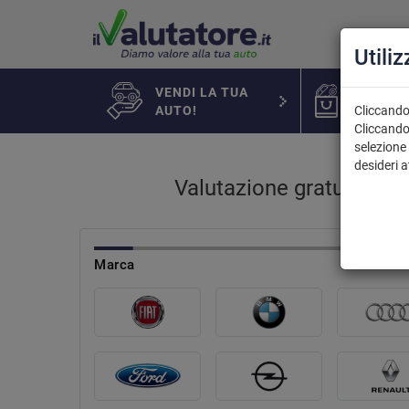
Utili
VENDI LA TUA
AUTO IN
AUTO!
Cliccando 
Cliccando
selezione 
desideri 
Valutazione gratuita e 
marca