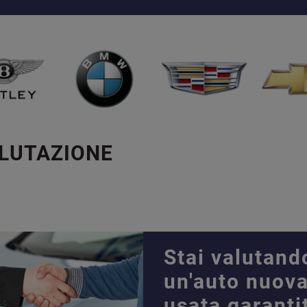
ALUTAZIONE
Stai valutand
un'auto nuova
usata garanti