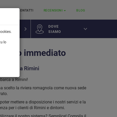
RVIZI
CONTATTI
RECENSIONI
BLOG
DOVE
SIAMO
cookies.
a
tu lo
mento immediato
ore Point a Rimini
sbarca a Rimini!
 ha scelto la riviera romagnola come nuova sede
rato.
 poter mettere a disposizione i nostri servizi e la
nza per i clienti di Rimini e dintorni.
ilizzare il nostro sistema? Semplice! Compila il