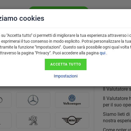
VALUTA LA TUA AUTO GRATIS
CHI SIAMO
SE
zziamo cookies
PERCHÉ USARE
 VENDITA
FAQ
IL VALUTATORE?
su "Accetta tutto" ci permetti di migliorare la tua esperienza attraverso i 
 esprimerai il tuo consenso in modo esplicito. Potrai personalizzare la tu
tramite la funzione "Impostazioni". Questo sarà possibile ogni qual volta 
attraverso la pagina "Privacy". Puoi accedere alla pagina
qui
.
con paga
acquisto auto usate a Rimini
ACCETTA TUTTO
Il Valutat
Impostazioni
Il Valutatore 
Il Valutatore
per il suo ope
Siamo lieti di
nostra esperie
Come poter ut