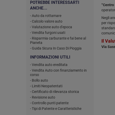
POTREBBE INTERESSARTI
“Centro 
ANCHE...
operatori
- Auto da rottamare
Negli ann
- Calcolo valore auto
per rispo
- Valutazione auto d'epoca
standard
- Vendita furgoni usati
comunica
- Risparmia carburante e fai bene al
Il Val
Pianeta
Via Sass
- Guida Sicura In Caso Di Pioggia
INFORMAZIONI UTILI
- Vendita auto ereditata
- Vendita Auto con finanziamento in
corso
- Bollo auto
- Limiti Neopatentati
- Certificato di rilevanza storica
- Revisione auto
- Controllo punti patente
- Tipi di Patente e Caratteristiche