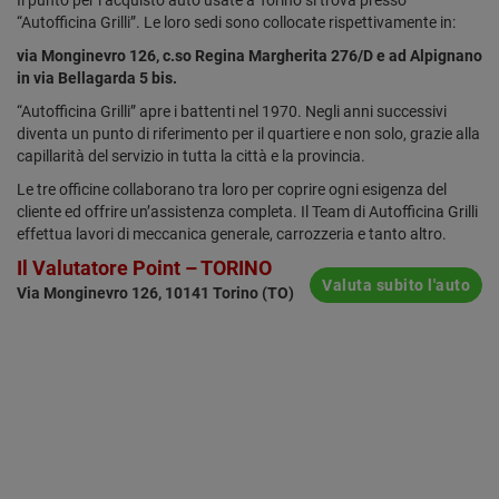
Il punto per l’acquisto auto usate a Torino si trova presso
“Autofficina Grilli”. Le loro sedi sono collocate rispettivamente in:
via Monginevro 126, c.so Regina Margherita 276/D e ad Alpignano
in via Bellagarda 5 bis.
“Autofficina Grilli” apre i battenti nel 1970. Negli anni successivi
diventa un punto di riferimento per il quartiere e non solo, grazie alla
capillarità del servizio in tutta la città e la provincia.
Le tre officine collaborano tra loro per coprire ogni esigenza del
cliente ed offrire un’assistenza completa. Il Team di Autofficina Grilli
effettua lavori di meccanica generale, carrozzeria e tanto altro.
Il Valutatore Point – TORINO
Valuta subito l'auto
Via Monginevro 126, 10141 Torino (TO)