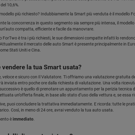
del 10,6%.
l modello più richiesto? Indubbiamente la Smart più venduta è il modello
te la concorrenza in questo segmento sia sempre più intensa, il modello r
un’auto compatta, efficiente e facile da manovrare.
o ForTwo è tra i più richiesti, le sue dimensioni compatte infatti lo rendono 
i. Attualmente il mercato delle auto Smart è presente principalmente in Eur
me Stati Uniti e Cina.
vendere la tua Smart usata?
, veloce e sicuro con Il Valutatore. Ti offriamo una valutazione gratuita 
arà inviata entro poche ore dalla richiesta di valutazione. Una volta ricev
 successivo è quello di prenotare un appuntamento per la perizia tecnica de
ettuata un’offerta finale, in base allo stato d’uso della vettura e, se essa r
ive, puoi concludere la trattativa immediatamente. E ricorda: tutte le prat
arico. Così, in meno di 24 ore, avrai venduto la tua auto usata.
mento è
immediato
.