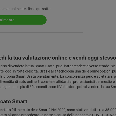
 auto manualmente clicca qui sotto
ualmente
edi la tua valutazione online e vendi oggi stess
eciso di vendere la tua Smart usata, puoi intraprendere diverse strade. Si
te, oggi in forte crescita. Grazie alla tecnologia una delle prime opzioni 
la propria Smart Usata privatamente. La concorrenza però è spietata e, per 
 di vendita di auto online, ti conviene affidarti ai professionisti del mestie
mpegna poco più di 60 secondi e con il Valutatore potrai vendere la tua Sma
rcato Smart
e stato è il mercato delle Smart? Nel 2020, sono stati venduti circa 35.000
petto all’anno precedente, in parte a causa della pandemia COVID-19. No