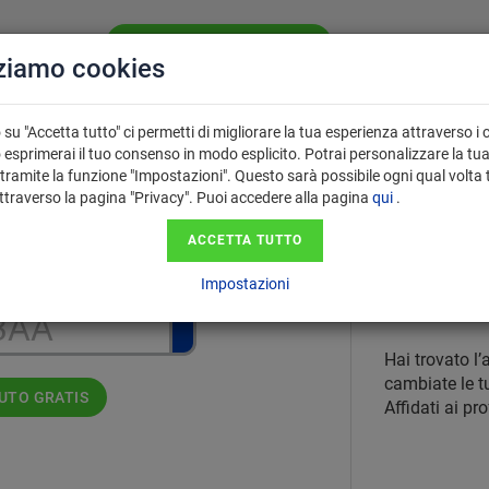
VALUTA LA TUA AUTO GRATIS
CHI SIAMO
SE
zziamo cookies
PERCHÉ USARE
 VENDITA
FAQ
IL VALUTATORE?
su "Accetta tutto" ci permetti di migliorare la tua esperienza attraverso i 
 esprimerai il tuo consenso in modo esplicito. Potrai personalizzare la tu
tramite la funzione "Impostazioni". Questo sarà possibile ogni qual volta 
attraverso la pagina "Privacy". Puoi accedere alla pagina
qui
.
Vendo 
ga nel formato AA123AA.
ACCETTA TUTTO
valutaz
Impostazioni
tua Sm
Hai trovato l
cambiate le t
AUTO GRATIS
Affidati ai pr