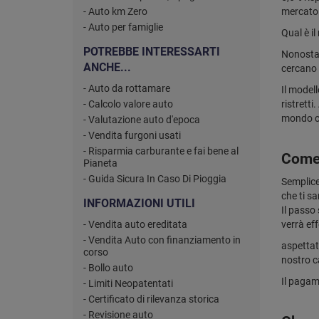
- Auto km Zero
mercato 
- Auto per famiglie
Qual è i
POTREBBE INTERESSARTI
Nonostan
ANCHE...
cercano 
- Auto da rottamare
Il modell
- Calcolo valore auto
ristrett
mondo co
- Valutazione auto d'epoca
- Vendita furgoni usati
- Risparmia carburante e fai bene al
Come 
Pianeta
- Guida Sicura In Caso Di Pioggia
Semplice
che ti s
INFORMAZIONI UTILI
Il passo
- Vendita auto ereditata
verrà eff
- Vendita Auto con finanziamento in
aspettat
corso
nostro c
- Bollo auto
Il paga
- Limiti Neopatentati
- Certificato di rilevanza storica
- Revisione auto