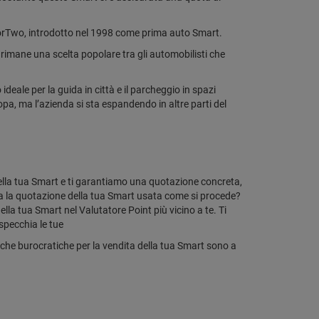
 ForTwo, introdotto nel 1998 come prima auto Smart.
imane una scelta popolare tra gli automobilisti che
ideale per la guida in città e il parcheggio in spazi
opa, ma l’azienda si sta espandendo in altre parti del
della tua Smart e ti garantiamo una quotazione concreta,
uta la quotazione della tua Smart usata come si procede?
lla tua Smart nel Valutatore Point più vicino a te. Ti
ispecchia le tue
iche burocratiche per la vendita della tua Smart sono a