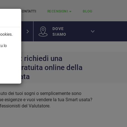
RVIZI
CONTATTI
RECENSIONI
BLOG
DOVE
SIAMO
cookies.
a
tu lo
Smart: richiedi una
ione gratuita online della
art usata
’auto dei tuoi sogni o semplicemente sono
ue esigenze e vuoi vendere la tua Smart usata?
ofessionisti del Valutatore.