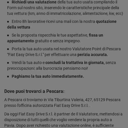
Richiedi una valutazione
della tua auto usata compilando il
Form sul nostro sito, inserendo le caratteristiche principale della
tua vettura (km, anno di immatricolazione, alimentazione, kw, ecc)
Entro 8h lavorative ricevi una mail con la nostra
quotazione
della vettura
Se la proposta rispecchia le tue aspettative,
fissa un
appuntamento
gratuito e senza impegno.
Porta la tua auto usata nel nostro Valutatore Point di Pescara
"Fiat Easy Drive S.r.l." per effettuare una
perizia accurata.
Vendi la tua auto e
concludi la trattativa in giornata,
senza
preoccupazioni: alla burocrazia pensiamo noi!
Paghiamo la tua auto immediatamente.
Dove puoi trovarci a Pescara:
A Pescara ci troviamo in Via Tiburtina Valeria, 427, 65129 Pescara
presso l’officina autorizzata Fiat Easy Drive S.r.l. .
Da oggi Fiat Easy Drive S.r.l. è partner de Il Valutatore, mettendosi a
disposizione di tutti quelli che voglio vendere la propria auto a
Pavia. Dopo aver richiesto una valutazione online, è sufficiente