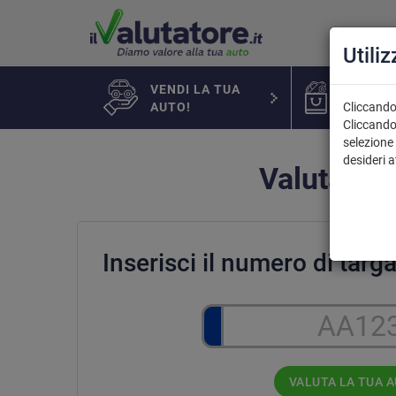
Utili
VENDI LA TUA
AUTO IN
AUTO!
Cliccando 
Cliccando
selezione 
desideri 
Valutazion
Inserisci il numero di tar
VALUTA LA TUA 