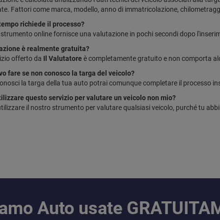
te. Fattori come marca, modello, anno di immatricolazione, chilometraggio
empo richiede il processo?
o strumento online fornisce una valutazione in pochi secondi dopo l'inseri
azione è realmente gratuita?
rvizio offerto da
Il Valutatore
è completamente gratuito e non comporta al
o fare se non conosco la targa del veicolo?
onosci la targa della tua auto potrai comunque completare il processo ins
ilizzare questo servizio per valutare un veicolo non mio?
utilizzare il nostro strumento per valutare qualsiasi veicolo, purché tu abb
iamo Auto usate GRATUIT