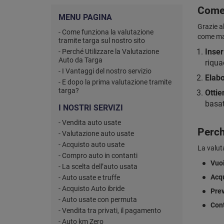
Come 
MENU PAGINA
Grazie a
- Come funziona la valutazione
come mar
tramite targa sul nostro sito
Inser
- Perché Utilizzare la Valutazione
Auto da Targa
riqua
- I Vantaggi del nostro servizio
Elabo
- E dopo la prima valutazione tramite
targa?
Ottie
basat
I NOSTRI SERVIZI
- Vendita auto usate
Perch
- Valutazione auto usate
- Acquisto auto usate
La valut
- Compro auto in contanti
Vuoi
- La scelta dell’auto usata
Acqu
- Auto usate e truffe
- Acquisto Auto ibride
Prev
- Auto usate con permuta
Cont
- Vendita tra privati, il pagamento
- Auto km Zero