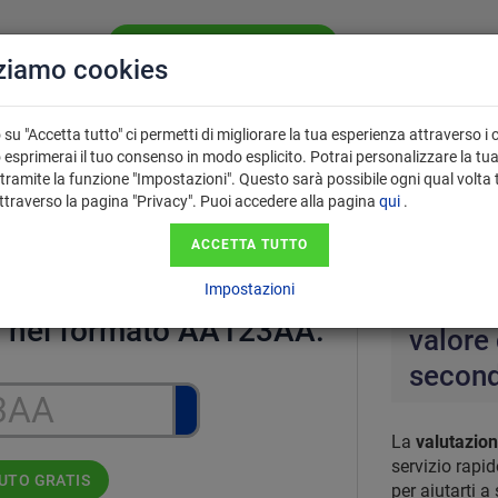
VALUTA LA TUA AUTO GRATIS
CHI SIAMO
SE
zziamo cookies
PERCHÉ USARE
 VENDITA
FAQ
IL VALUTATORE?
su "Accetta tutto" ci permetti di migliorare la tua esperienza attraverso i 
 esprimerai il tuo consenso in modo esplicito. Potrai personalizzare la tu
tramite la funzione "Impostazioni". Questo sarà possibile ogni qual volta 
attraverso la pagina "Privacy". Puoi accedere alla pagina
qui
.
e auto da Targa - Valore auto 
ACCETTA TUTTO
Impostazioni
Valutaz
ga nel formato AA123AA.
valore 
second
La
valutazion
servizio rapi
AUTO GRATIS
per aiutarti a