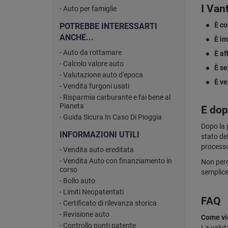
I Van
- Auto per famiglie
È co
POTREBBE INTERESSARTI
ANCHE...
È im
- Auto da rottamare
È af
- Calcolo valore auto
È se
- Valutazione auto d'epoca
È ve
- Vendita furgoni usati
- Risparmia carburante e fai bene al
Pianeta
E dop
- Guida Sicura In Caso Di Pioggia
Dopo la p
INFORMAZIONI UTILI
stato del
processo
- Vendita auto ereditata
- Vendita Auto con finanziamento in
Non perd
corso
semplice
- Bollo auto
- Limiti Neopatentati
FAQ
- Certificato di rilevanza storica
- Revisione auto
Come vie
- Controllo punti patente
La valut