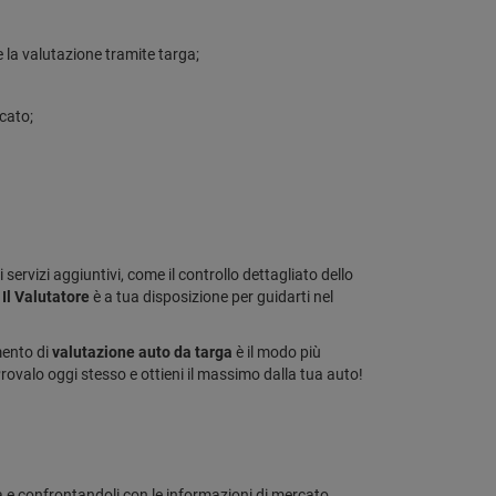
 la valutazione tramite targa;
rcato;
ervizi aggiuntivi, come il controllo dettagliato dello
m
Il Valutatore
è a tua disposizione per guidarti nel
mento di
valutazione auto da targa
è il modo più
rovalo oggi stesso e ottieni il massimo dalla tua auto!
ga e confrontandoli con le informazioni di mercato