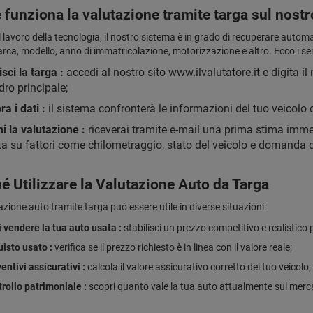
funziona la valutazione tramite targa sul nostr
l lavoro della tecnologia, il nostro sistema è in grado di recuperare autom
ca, modello, anno di immatricolazione, motorizzazione e altro. Ecco i sem
isci la targa :
accedi al nostro sito www.ilvalutatore.it e digita il
dro principale;
ra i dati :
il sistema confronterà le informazioni del tuo veicolo c
ni la valutazione :
riceverai tramite e-mail una prima stima imm
a su fattori come chilometraggio, stato del veicolo e domanda 
é Utilizzare la Valutazione Auto da Targa
azione auto tramite targa può essere utile in diverse situazioni:
 vendere la tua auto usata :
stabilisci un prezzo competitivo e realistico p
isto usato :
verifica se il prezzo richiesto è in linea con il valore reale;
entivi assicurativi :
calcola il valore assicurativo corretto del tuo veicolo;
rollo patrimoniale :
scopri quanto vale la tua auto attualmente sul merc