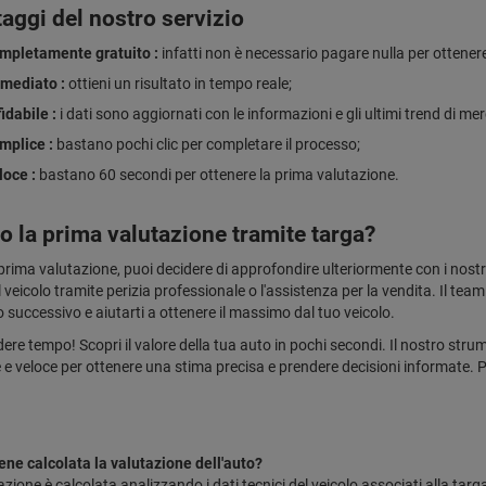
taggi del nostro servizio
mpletamente gratuito :
infatti non è necessario pagare nulla per ottenere
mediato :
ottieni un risultato in tempo reale;
fidabile :
i dati sono aggiornati con le informazioni e gli ultimi trend di me
mplice :
bastano pochi clic per completare il processo;
loce :
bastano 60 secondi per ottenere la prima valutazione.
o la prima valutazione tramite targa?
rima valutazione, puoi decidere di approfondire ulteriormente con i nostri s
 veicolo tramite perizia professionale o l'assistenza per la vendita. Il tea
 successivo e aiutarti a ottenere il massimo dal tuo veicolo.
ere tempo! Scopri il valore della tua auto in pochi secondi. Il nostro stru
 e veloce per ottenere una stima precisa e prendere decisioni informate. P
ne calcolata la valutazione dell'auto?
azione è calcolata analizzando i dati tecnici del veicolo associati alla tar