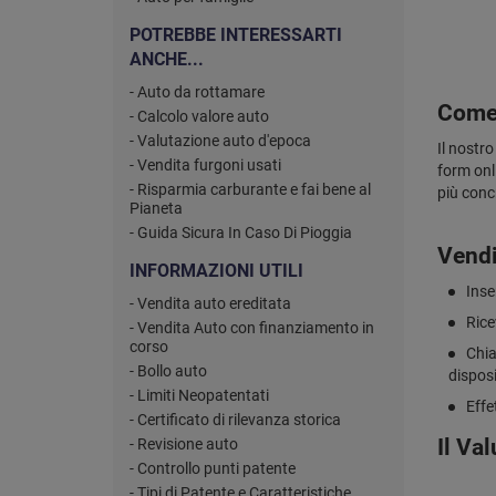
POTREBBE INTERESSARTI
ANCHE...
- Auto da rottamare
Come 
- Calcolo valore auto
- Valutazione auto d'epoca
Il nostro
- Vendita furgoni usati
form onl
- Risparmia carburante e fai bene al
più conc
Pianeta
- Guida Sicura In Caso Di Pioggia
Vendi
INFORMAZIONI UTILI
Inse
- Vendita auto ereditata
Rice
- Vendita Auto con finanziamento in
corso
Chia
- Bollo auto
disposi
- Limiti Neopatentati
Effe
- Certificato di rilevanza storica
Il Va
- Revisione auto
- Controllo punti patente
- Tipi di Patente e Caratteristiche