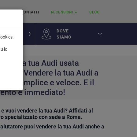
RVIZI
CONTATTI
RECENSIONI
BLOG
DOVE
SIAMO
cookies.
a
tu lo
ndere la tua Audi usata
i a noi. Vendere la tua Audi a
arà semplice e veloce. E il
nto è immediato!
e vuoi vendere la tua Audi? Affidati al
ro specializzato con sede a Roma.
Valutatore puoi vendere la tua Audi anche a