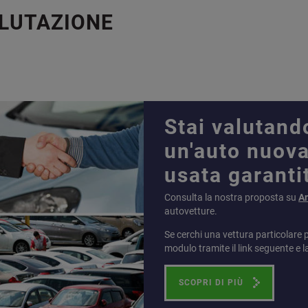
ALUTAZIONE
Stai valutand
un'auto nuova
usata garanti
Consulta la nostra proposta su
A
autovetture.
Se cerchi una vettura particolare 
modulo tramite il link seguente e l
SCOPRI DI PIÙ