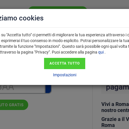
VALUTA LA TUA AUTO GRATIS
CHI SIAMO
SE
zziamo cookies
PERCHÉ USARE
 VENDITA
FAQ
IL VALUTATORE?
su "Accetta tutto" ci permetti di migliorare la tua esperienza attraverso i 
 esprimerai il tuo consenso in modo esplicito. Potrai personalizzare la tu
tramite la funzione "Impostazioni". Questo sarà possibile ogni qual volta 
attraverso la pagina "Privacy". Puoi accedere alla pagina
qui
.
Per ve
ga nel formato AA123AA.
ACCETTA TUTTO
affidat
Impostazioni
Roma s
pagame
Vivi a Roma 
AUTO GRATIS
nostro cent
Grazie a il 
Roma