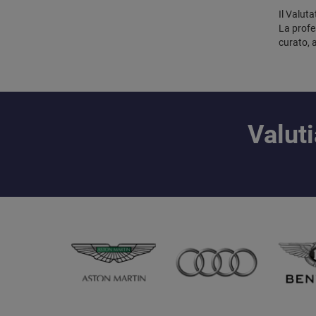
Il Valut
La profe
curato, 
Valut