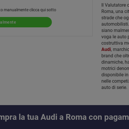
Il Valutatore 
 auto manualmente clicca qui sotto
Roma, una citt
strade che og
ualmente
automobilisti
siano malmesse
voga le auto 
costruttiva m
Audi
, marchi
brand che oltr
dinamiche, ha
motrici denom
disponibile i
nelle competi
auto di serie.
compra la tua Audi a Roma con paga