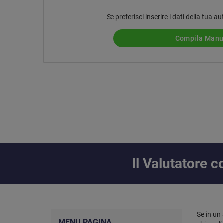
Se preferisci inserire i dati della tua
Compila Man
Il Valutatore
Se in un
MENU PAGINA