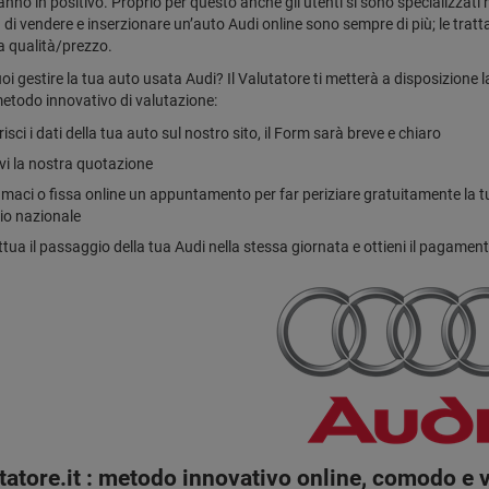
anno in positivo. Proprio per questo anche gli utenti si sono specializzati 
à di vendere e inserzionare un’auto Audi online sono sempre di più; le tratta
a qualità/prezzo.
i gestire la tua auto usata Audi? Il Valutatore ti metterà a disposizione la
etodo innovativo di valutazione:
risci i dati della tua auto sul nostro sito, il Form sarà breve e chiaro
vi la nostra quotazione
maci o fissa online un appuntamento per far periziare gratuitamente la tua A
rio nazionale
ttua il passaggio della tua Audi nella stessa giornata e ottieni il pagame
utatore.it : metodo innovativo online, comodo e 