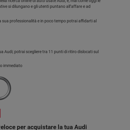
nella ricerca online di auto usate Audi, e, mai come oggi le
tive si dilungano e gli utenti puntano all’affare e ad
 sua professionalità e in poco tempo potrai affidarti al
udi; potrai scegliere tra 11 punti di ritiro dislocati sul
nto immediato
veloce per acquistare la tua Audi