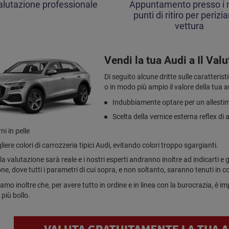
alutazione professionale
Appuntamento presso i n
punti di ritiro per perizia
vettura
Vendi la tua Audi a Il Valu
Di seguito alcune dritte sulle caratteri
o in modo più ampio il valore della tua 
Indubbiamente optare per un allestim
Scelta della vernice esterna reflex di 
ni in pelle
liere colori di carrozzeria tipici Audi, evitando colori troppo sgargianti.
la valutazione sarà reale e i nostri esperti andranno inoltre ad indicarti e g
ne, dove tutti i parametri di cui sopra, e non soltanto, saranno tenuti in 
iamo inoltre che, per avere tutto in ordine e in linea con la burocrazia, è 
 più bollo.