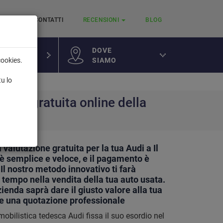
RVIZI
CONTATTI
RECENSIONI
BLOG
DOVE
SIAMO
cookies.
a
tu lo
ione gratuita online della
di
 valutazione gratuita per la tua Audi a Il
 è semplice e veloce, e il pagamento è
l nostro metodo innovativo ti farà
 tempo nella vendita della tua auto usata.
ienda saprà dare il giusto valore alla tua
te una quotazione professionale
obilistica tedesca Audi fissa il suo esordio nel