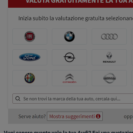
Vuoi sapere quanto vale la tua Audi? Fai una quotazion