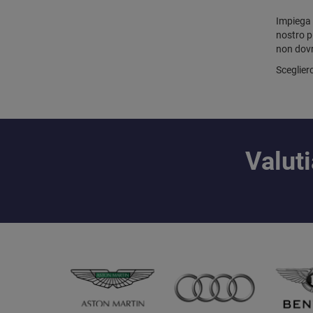
Impiega 
nostro pu
non dovr
Sceglierc
Valut