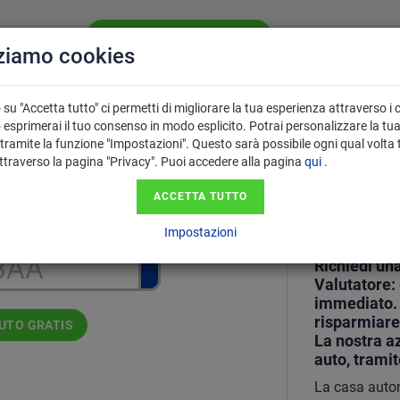
VALUTA LA TUA AUTO GRATIS
CHI SIAMO
SE
zziamo cookies
PERCHÉ USARE
 VENDITA
FAQ
IL VALUTATORE?
su "Accetta tutto" ci permetti di migliorare la tua esperienza attraverso i 
 esprimerai il tuo consenso in modo esplicito. Potrai personalizzare la tu
tramite la funzione "Impostazioni". Questo sarà possibile ogni qual volta 
attraverso la pagina "Privacy". Puoi accedere alla pagina
qui
.
Valutaz
ga nel formato AA123AA.
ACCETTA TUTTO
tua Au
Impostazioni
Richiedi una
Valutatore:
immediato. I
risparmiare
AUTO GRATIS
La nostra az
auto, trami
La casa autom