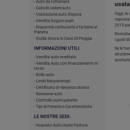
- Auto da rottamare
usata
- Calcolo valore auto
Oggi, la
- Valutazione auto d'epoca
risposta 
- Vendita furgoni usati
2015 part
- Risparmia carburante e fai bene al
Pianeta
Nonostan
- Guida Sicura In Caso Di Pioggia
i gusti d
INFORMAZIONI UTILI
Se le tue
sicurame
- Vendita auto ereditata
quotazio
- Vendita Auto con finanziamento in
corso
- Bollo auto
- Limiti Neopatentati
- Certificato di rilevanza storica
- Revisione auto
- Controllo punti patente
- Tipi di Patente e Caratteristiche
LE NOSTRE SEDI:
- Acquisto Auto Usate Padova