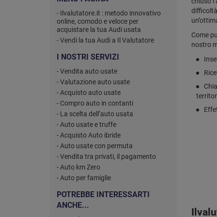
chiuso l’
difficolt
- Ilvalutatore.it : metodo innovativo
un’ottim
online, comodo e veloce per
acquistare la tua Audi usata
Come puo
- Vendi la tua Audi a Il Valutatore
nostro m
I NOSTRI SERVIZI
Inse
- Vendita auto usate
Rice
- Valutazione auto usate
Chia
- Acquisto auto usate
territo
- Compro auto in contanti
Effe
- La scelta dell’auto usata
- Auto usate e truffe
- Acquisto Auto ibride
- Auto usate con permuta
- Vendita tra privati, il pagamento
- Auto km Zero
- Auto per famiglie
POTREBBE INTERESSARTI
ANCHE...
Ilval