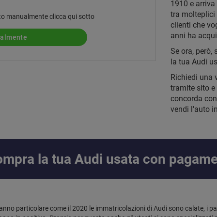
1910 e arriva 
tra molteplic
 auto manualmente clicca qui sotto
clienti che vo
anni ha acquis
ualmente
Se ora, però, 
la tua Audi us
Richiedi una 
tramite sito e
concorda con 
vendi l’auto 
 compra la tua Audi usata con pagam
 anno particolare come il 2020 le immatricolazioni di Audi sono calate, i p