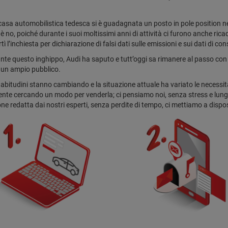
 casa automobilistica tedesca si è guadagnata un posto in pole position
è no, poiché durante i suoi moltissimi anni di attività ci furono anche ricad
ì l’inchiesta per dichiarazione di falsi dati sulle emissioni e sui dati di c
te questo inghippo, Audi ha saputo e tutt’oggi sa rimanere al passo con 
i un ampio pubblico.
 abitudini stanno cambiando e la situazione attuale ha variato le necessità 
nte cercando un modo per venderla; ci pensiamo noi, senza stress e lungh
ne redatta dai nostri esperti, senza perdite di tempo, ci mettiamo a dispos