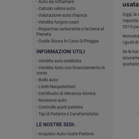
- Auto da rottamare
usata
- Calcolo valore auto
Oggi, la
- Valutazione auto d'epoca
risposta 
- Vendita furgoni usati
2015 part
- Risparmia carburante e fai bene al
Pianeta
Nonostan
- Guida Sicura In Caso Di Pioggia
i gusti d
INFORMAZIONI UTILI
Se le tue
sicurame
- Vendita auto ereditata
quotazio
- Vendita Auto con finanziamento in
corso
- Bollo auto
- Limiti Neopatentati
- Certificato di rilevanza storica
- Revisione auto
- Controllo punti patente
- Tipi di Patente e Caratteristiche
LE NOSTRE SEDI:
- Acquisto Auto Usate Padova