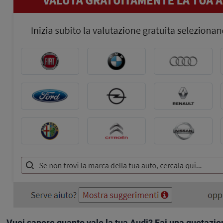
Vuoi sapere quanto vale la tua Audi? Fai una quotazion