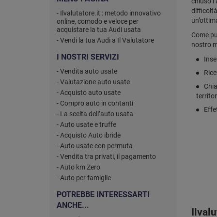
chiuso l’
difficolt
- Ilvalutatore.it : metodo innovativo
un’ottim
online, comodo e veloce per
acquistare la tua Audi usata
Come puo
- Vendi la tua Audi a Il Valutatore
nostro m
I NOSTRI SERVIZI
Inse
- Vendita auto usate
Rice
- Valutazione auto usate
Chia
- Acquisto auto usate
territo
- Compro auto in contanti
Effe
- La scelta dell’auto usata
- Auto usate e truffe
- Acquisto Auto ibride
- Auto usate con permuta
- Vendita tra privati, il pagamento
- Auto km Zero
- Auto per famiglie
POTREBBE INTERESSARTI
ANCHE...
Ilval