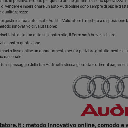
anno in positivo. Proprio per questo anche gli utenti si sono specializzati 
à di vendere e inserzionare un’auto Audi online sono sempre di più; le tratta
a qualità/prezzo.
i gestire la tua auto usata Audi? Il Valutatore ti metterà a disposizione la
etodo innovativo di valutazione:
risci i dati della tua auto sul nostro sito, il Form sarà breve e chiaro
vi la nostra quotazione
maci o fissa online un appuntamento per far periziare gratuitamente la tua A
rio nazionale
ttua il passaggio della tua Audi nella stessa giornata e ottieni il pagame
utatore.it : metodo innovativo online, comodo e 