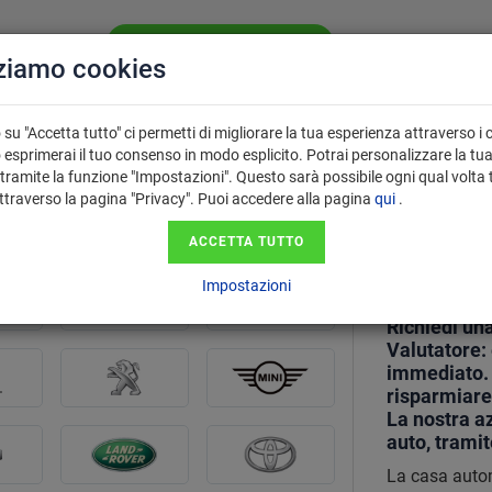
VALUTA LA TUA AUTO GRATIS
CHI SIAMO
SE
zziamo cookies
PERCHÉ USARE
 VENDITA
FAQ
IL VALUTATORE?
su "Accetta tutto" ci permetti di migliorare la tua esperienza attraverso i 
 esprimerai il tuo consenso in modo esplicito. Potrai personalizzare la tu
tramite la funzione "Impostazioni". Questo sarà possibile ogni qual volta 
attraverso la pagina "Privacy". Puoi accedere alla pagina
qui
.
Valutaz
ACCETTA TUTTO
tua Au
Impostazioni
Richiedi una
Valutatore:
immediato. I
risparmiare
La nostra az
auto, trami
La casa autom