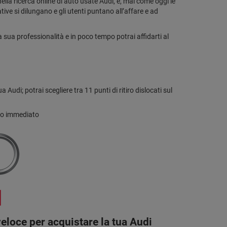
nella ricerca online di auto usate Audi, e, mai come oggi le
tive si dilungano e gli utenti puntano all’affare e ad
 sua professionalità e in poco tempo potrai affidarti al
udi; potrai scegliere tra 11 punti di ritiro dislocati sul
nto immediato
veloce per acquistare la tua Audi