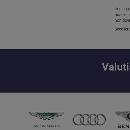
Impiega 
nostro pu
non dovr
Sceglierc
Valut