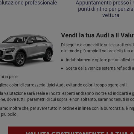
alutazione professionale
Appuntamento presso i n
punti di ritiro per perizia
vettura
Vendi la tua Audi a Il Valu
Di seguito alcune dritte sulle caratteri
o in modo più ampio il valore della tua 
Indubbiamente optare per un allestim
Scelta della vernice esterna reflex di 
ni in pelle
liere colori di carrozzeria tipici Audi, evitando colori troppo sgargianti.
la valutazione sarà reale e i nostri esperti andranno inoltre ad indicarti e g
ne, dove tutti i parametri di cui sopra, e non soltanto, saranno tenuti in 
iamo inoltre che, per avere tutto in ordine e in linea con la burocrazia, è 
 più bollo.