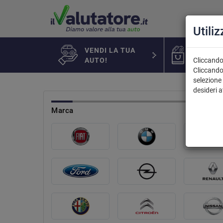
Utili
VENDI LA TUA
AUTO IN
AUTO!
Cliccando 
Cliccando
selezione 
desideri 
marca