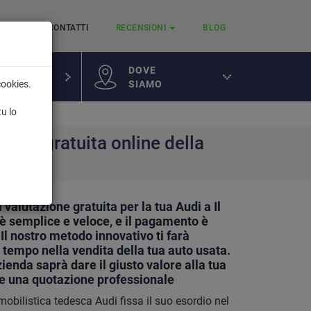
RVIZI
CONTATTI
RECENSIONI
BLOG
DOVE
SIAMO
cookies.
a
tu lo
ione gratuita online della
di
 valutazione gratuita per la tua Audi a Il
 è semplice e veloce, e il pagamento è
l nostro metodo innovativo ti farà
 tempo nella vendita della tua auto usata.
ienda saprà dare il giusto valore alla tua
te una quotazione professionale
obilistica tedesca Audi fissa il suo esordio nel