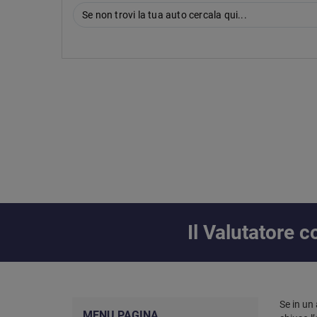
Se non trovi la tua auto cercala qui...
Il Valutatore
Se in un
MENU PAGINA