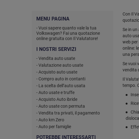
Con Il V
MENU PAGINA
quotazio
- Vuoi sapere quanto vale la tua
Se in un
Volkswagen? Fai una quotazione
auto usa
online gratuita con Il Valutatore!
web per 
online: l
I NOSTRI SERVIZI
una pers
- Vendita auto usate
Se vuoi 
- Valutazione auto usate
vendita 
- Acquisto auto usate
- Compro auto in contanti
Il Valut
tempo. 
- La scelta dell’auto usata
- Auto usate e truffe
Inse
- Acquisto Auto ibride
Rice
- Auto usate con permuta
Chia
- Vendita tra privati, il pagamento
disloca
- Auto km Zero
- Auto per famiglie
Effe
POTREBBE INTERESSARTI