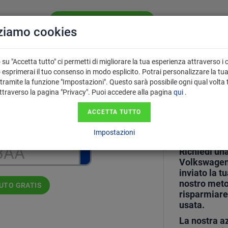
VALUTA LA TUA AUTO GRATIS
CHI SIAMO
SE
zziamo cookies
PERCHÉ USARE
 VENDITA
FAQ
IL VALUTATORE?
su "Accetta tutto" ci permetti di migliorare la tua esperienza attraverso i 
 esprimerai il tuo consenso in modo esplicito. Potrai personalizzare la tu
tramite la funzione "Impostazioni". Questo sarà possibile ogni qual volta 
attraverso la pagina "Privacy". Puoi accedere alla pagina
qui
.
Valutaz
ga nel formato AA123AA.
ACCETTA TUTTO
tua Vo
Impostazioni
Richiedi una
Volkswagen 
inviato la t
nostro metod
AUTO GRATIS
risparmiare
usata.
La nostra az