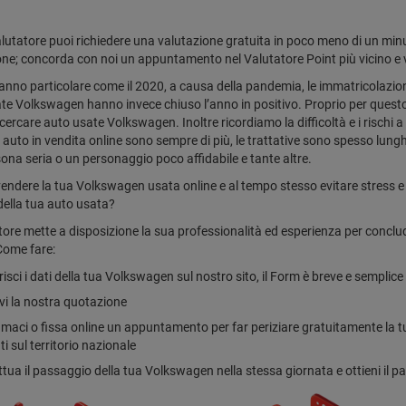
alutatore puoi richiedere una valutazione gratuita in poco meno di un minu
ne; concorda con noi un appuntamento nel Valutatore Point più vicino e
 anno particolare come il 2020, a causa della pandemia, le immatricolazion
te Volkswagen hanno invece chiuso l’anno in positivo. Proprio per questo a
cercare auto usate Volkswagen. Inoltre ricordiamo la difficoltà e i rischi
e auto in vendita online sono sempre di più, le trattative sono spesso lunghe
ona seria o un personaggio poco affidabile e tante altre.
vendere la tua Volkswagen usata online e al tempo stesso evitare stress 
della tua auto usata?
atore mette a disposizione la sua professionalità ed esperienza per conclu
Come fare:
risci i dati della tua Volkswagen sul nostro sito, il Form è breve e semplice
vi la nostra quotazione
maci o fissa online un appuntamento per far periziare gratuitamente la tua
ti sul territorio nazionale
ttua il passaggio della tua Volkswagen nella stessa giornata e ottieni i