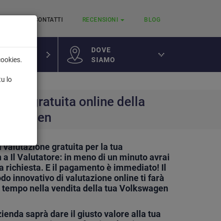
RVIZI
CONTATTI
RECENSIONI
BLOG
DOVE
SIAMO
cookies.
a
tu lo
ione gratuita online della
lkswagen
 valutazione gratuita per la tua
a Il Valutatore: in meno di un minuto avrai
ua richiesta. E il pagamento è immediato! Il
o innovativo di valutazione online ti farà
 tempo nella vendita della tua Volkswagen
ienda saprà dare il giusto valore alla tua