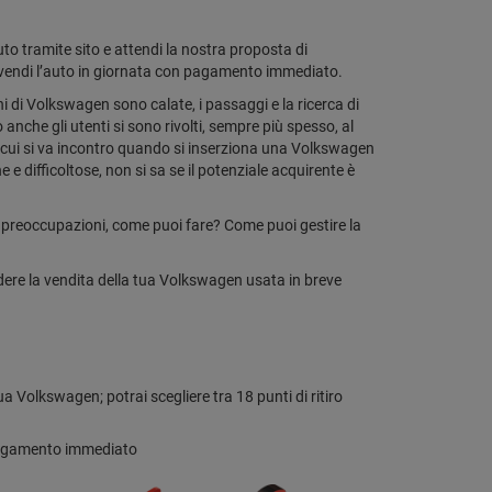
to tramite sito e attendi la nostra proposta di
 vendi l’auto in giornata con pagamento immediato.
i di Volkswagen sono calate, i passaggi e la ricerca di
nche gli utenti si sono rivolti, sempre più spesso, al
 a cui si va incontro quando si inserziona una Volkswagen
 e difficoltose, non si sa se il potenziale acquirente è
e preoccupazioni, come puoi fare? Come puoi gestire la
dere la vendita della tua Volkswagen usata in breve
 Volkswagen; potrai scegliere tra 18 punti di ritiro
l pagamento immediato