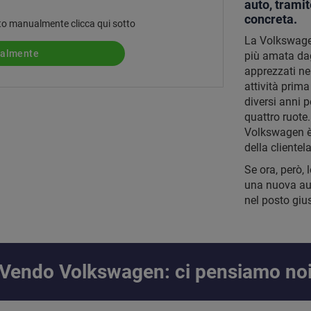
auto, trami
concreta.
 auto manualmente clicca qui sotto
La Volkswagen
ualmente
più amata dag
apprezzati ne
attività prim
diversi anni 
quattro ruote
Volkswagen è 
della clientela
Se ora, però, 
una nuova aut
nel posto gius
Vendo Volkswagen: ci pensiamo no