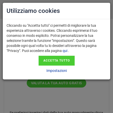
Utilizziamo cookies
Cliccando su "Accetta tutto" ci permetti di migliorare la tua
esperienza attraverso i cookies. Cliccando esprimerai il tuo
consenso in modo esplicito. Potrai personalizzare la tua
Inserisci il numero di targa nel
selezione tramite la funzione "Impostazioni". Questo sarà
possibile ogni qual volta tu lo desideri attraverso la pagina
formato AA123AA.
"Privacy". Puoi accedere alla pagina
qui
.
ACCETTA TUTTO
Impostazioni
VALUTA LA TUA AUTO GRATIS
Se preferisci inserire i dati della tua auto manualmente clicca