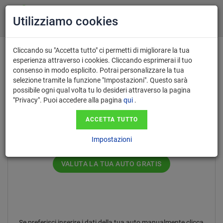
Utilizziamo cookies
Cliccando su "Accetta tutto" ci permetti di migliorare la tua
esperienza attraverso i cookies. Cliccando esprimerai il tuo
consenso in modo esplicito. Potrai personalizzare la tua
Inserisci il numero di targa nel
selezione tramite la funzione "Impostazioni". Questo sarà
possibile ogni qual volta tu lo desideri attraverso la pagina
formato AA123AA.
"Privacy". Puoi accedere alla pagina
qui
.
ACCETTA TUTTO
Impostazioni
VALUTA LA TUA AUTO GRATIS
Se preferisci inserire i dati della tua auto manualmente clicca