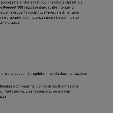
to apprezzata anche la
Fiat 500
, che unisce stile retrò a
e
Peugeot 108
rappresentano scelte intelligenti,
ncente di qualità costruttiva tedesca e dimensioni
re e disponibili con motorizzazioni a basso impatto
lità di guida.
ero di precedenti proprietari
e che la
documentazione
affidabile e conveniente. Con costi ridotti e massima
 di un’auto nuova. E se l’acquisto avviene da un
ezza.