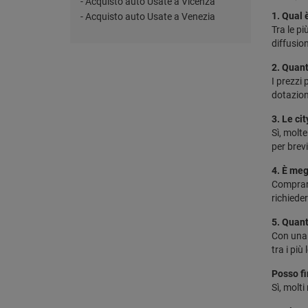
- Acquisto auto Usate a Vicenza
1. Qual 
- Acquisto auto Usate a Venezia
Tra le p
diffusio
2. Quant
I prezzi
dotazion
3. Le ci
Sì, molt
per brevi
4. È meg
Comprar
richiede
5. Quant
Con una 
tra i più
Posso fi
Sì, molti