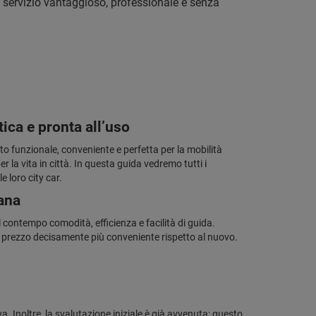
 servizio vantaggioso, professionale e senza
ica e pronta all’uso
uto funzionale, conveniente e perfetta per la mobilità
la vita in città. In questa guida vedremo tutti i
e loro city car.
bana
al contempo comodità, efficienza e facilità di guida.
 prezzo decisamente più conveniente rispetto al nuovo.
. Inoltre, la svalutazione iniziale è già avvenuta: questo