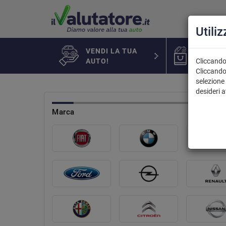
Utili
VENDI LA TUA
AUTO IN
AUTO!
Cliccando 
Cliccando
selezione 
desideri 
marca