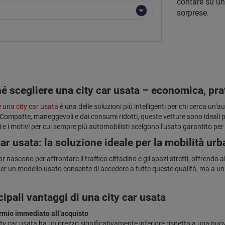
contare su un
sorprese.
é scegliere una city car usata – economica, prat
e una city car usata
è una delle soluzioni più intelligenti per chi cerca un’a
Compatte, maneggevoli e dai consumi ridotti, queste vetture sono ideali per 
e i motivi per cui sempre più automobilisti scelgono l'usato garantito per l
car usata: la soluzione ideale per la mobilità ur
ar nascono per affrontare il traffico cittadino e gli spazi stretti, offrendo 
er un modello usato consente di accedere a tutte queste qualità, ma a un
cipali vantaggi di una city car usata
rmio immediato all’acquisto
ty car usata ha un prezzo significativamente inferiore rispetto a una nuova