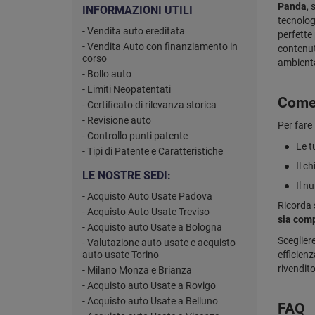
Panda
, 
INFORMAZIONI UTILI
tecnolog
- Vendita auto ereditata
perfette 
- Vendita Auto con finanziamento in
contenut
corso
ambienta
- Bollo auto
- Limiti Neopatentati
Come 
- Certificato di rilevanza storica
- Revisione auto
Per fare 
- Controllo punti patente
Le t
- Tipi di Patente e Caratteristiche
Il c
LE NOSTRE SEDI:
Il n
- Acquisto Auto Usate Padova
Ricorda 
- Acquisto Auto Usate Treviso
sia comp
- Acquisto auto Usate a Bologna
Sceglier
- Valutazione auto usate e acquisto
auto usate Torino
efficienz
rivendit
- Milano Monza e Brianza
- Acquisto auto Usate a Rovigo
- Acquisto auto Usate a Belluno
FAQ