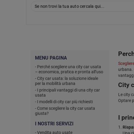
Se non trovi la tua auto cercala qui...
Perch
MENU PAGINA
Sceglier
- Perché scegliere una city car usata
urbana. 
– economica, pratica e pronta all’uso
vantaggi 
- City car usata: la soluzione ideale
per la mobilità urbana
City 
- I principali vantaggi di una city car
Le city c
usata
Optare p
- I modelli di city car più richiesti
- Come scegliere la city car usata
giusta?
I prin
I NOSTRI SERVIZI
Rispa
- Vendita auto usate
Una ci