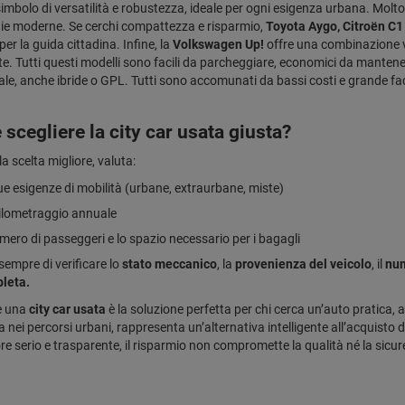
simbolo di versatilità e robustezza, ideale per ogni esigenza urbana. Mol
ie moderne. Se cerchi compattezza e risparmio,
Toyota Aygo, Citroën C1
per la guida cittadina. Infine, la
Volkswagen Up!
offre una combinazione vi
e. Tutti questi modelli sono facili da parcheggiare, economici da mantene
le, anche ibride o GPL. Tutti sono accomunati da bassi costi e grande faci
scegliere la city car usata giusta?
la scelta migliore, valuta:
ue esigenze di mobilità (urbane, extraurbane, miste)
hilometraggio annuale
umero di passeggeri e lo spazio necessario per i bagagli
sempre di verificare lo
stato meccanico
, la
provenienza del veicolo
, il
num
leta.
e una
city car usata
è la soluzione perfetta per chi cerca un’auto pratica, 
a nei percorsi urbani, rappresenta un’alternativa intelligente all’acquisto
ore serio e trasparente, il risparmio non compromette la qualità né la sicur