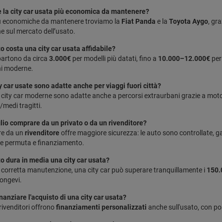
è la city car usata più economica da mantenere?
iù economiche da mantenere troviamo la
Fiat Panda
e la
Toyota Aygo
, gr
ne sul mercato dell’usato.
o costa una city car usata affidabile?
 partono da circa
3.000€
per modelli più datati, fino a
10.000–12.000€
per 
i moderne.
ty car usate sono adatte anche per viaggi fuori città?
e city car moderne sono adatte anche a percorsi extraurbani grazie a motori
/medi tragitti.
lio comprare da un privato o da un rivenditore?
e da un
rivenditore
offre maggiore sicurezza: le auto sono controllate, 
re permuta e finanziamento.
o dura in media una city car usata?
corretta manutenzione, una city car può superare tranquillamente i
150.
 longevi.
nanziare l'acquisto di una city car usata?
 rivenditori offrono
finanziamenti personalizzati
anche sull'usato, con possi