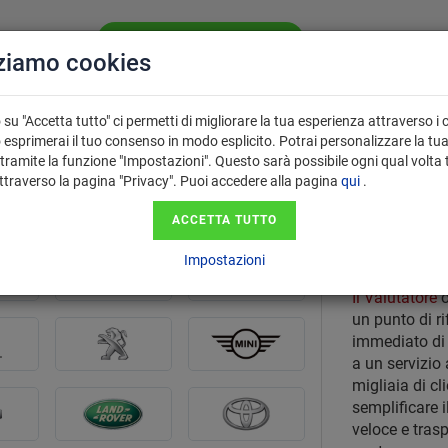
VALUTA LA TUA AUTO GRATIS
CHI SIAMO
SE
zziamo cookies
PERCHÉ USARE
 VENDITA
FAQ
IL VALUTATORE?
su "Accetta tutto" ci permetti di migliorare la tua esperienza attraverso i 
 esprimerai il tuo consenso in modo esplicito. Potrai personalizzare la tu
tramite la funzione "Impostazioni". Questo sarà possibile ogni qual volta 
attraverso la pagina "Privacy". Puoi accedere alla pagina
qui
.
City C
ACCETTA TUTTO
Pratich
Impostazioni
Il Valutatore
o
un punto di ri
immediato di 
a un servizio 
migliaia di cli
semplificare i
veloce e tras