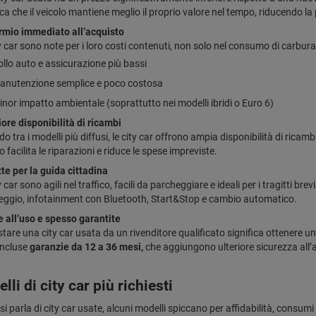
ica che il veicolo mantiene meglio il proprio valore nel tempo, riducendo la
rmio immediato all’acquisto
y car sono note per i loro costi contenuti, non solo nel consumo di carbu
llo auto e assicurazione più bassi
anutenzione semplice e poco costosa
nor impatto ambientale (soprattutto nei modelli ibridi o Euro 6)
re disponibilità di ricambi
o tra i modelli più diffusi, le city car offrono ampia disponibilità di ricambi
 facilita le riparazioni e riduce le spese impreviste.
te per la guida cittadina
y car sono agili nel traffico, facili da parcheggiare e ideali per i tragitti br
eggio, infotainment con Bluetooth, Start&Stop e cambio automatico.
 all’uso e spesso garantite
tare una city car usata da un rivenditore qualificato significa ottenere un
incluse
garanzie da 12 a 36 mesi,
che aggiungono ulteriore sicurezza all’
lli di city car più richiesti
 parla di city car usate, alcuni modelli spiccano per affidabilità, consumi r