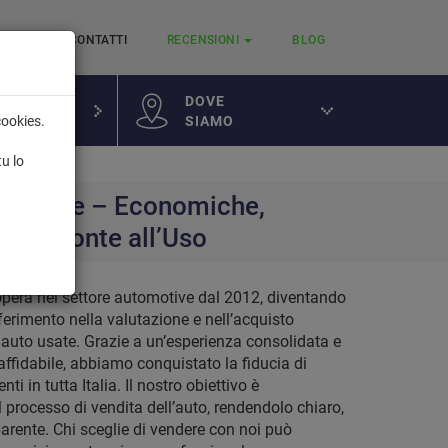
RVIZI
CONTATTI
RECENSIONI
BLOG
DOVE
SIAMO
cookies.
a
tu lo
ar Usate – Economiche,
e e Pronte all’Uso
pera nel settore automotive dal 2012, diventando
ferimento nella valutazione e nell’acquisto
auto usate. Grazie a un’esperienza consolidata e
affidabile, abbiamo conquistato la fiducia di
enti in tutta Italia. Il nostro obiettivo è
l processo di vendita dell’auto, rendendolo chiaro,
parente. Chi sceglie di vendere con noi può