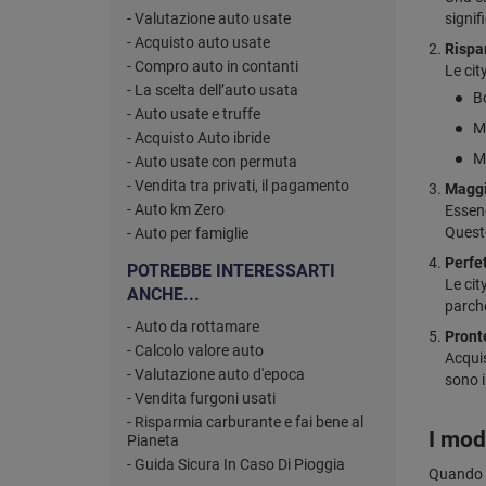
- Valutazione auto usate
signif
- Acquisto auto usate
Rispa
- Compro auto in contanti
Le cit
- La scelta dell’auto usata
Bo
- Auto usate e truffe
M
- Acquisto Auto ibride
Mi
- Auto usate con permuta
- Vendita tra privati, il pagamento
Maggio
- Auto km Zero
Essend
Questo
- Auto per famiglie
Perfet
POTREBBE INTERESSARTI
Le cit
ANCHE...
parch
- Auto da rottamare
Pronte
- Calcolo valore auto
Acquis
- Valutazione auto d'epoca
sono 
- Vendita furgoni usati
- Risparmia carburante e fai bene al
I mode
Pianeta
- Guida Sicura In Caso Di Pioggia
Quando si