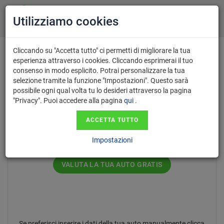
Utilizziamo cookies
Cliccando su "Accetta tutto" ci permetti di migliorare la tua
esperienza attraverso i cookies. Cliccando esprimerai il tuo
consenso in modo esplicito. Potrai personalizzare la tua
Inserisci il numero di targa nel
selezione tramite la funzione "Impostazioni". Questo sarà
possibile ogni qual volta tu lo desideri attraverso la pagina
formato AA123AA.
"Privacy". Puoi accedere alla pagina
qui
.
ACCETTA TUTTO
Impostazioni
VALUTA LA TUA AUTO GRATIS
Se preferisci inserire i dati della tua auto manualmente clicca