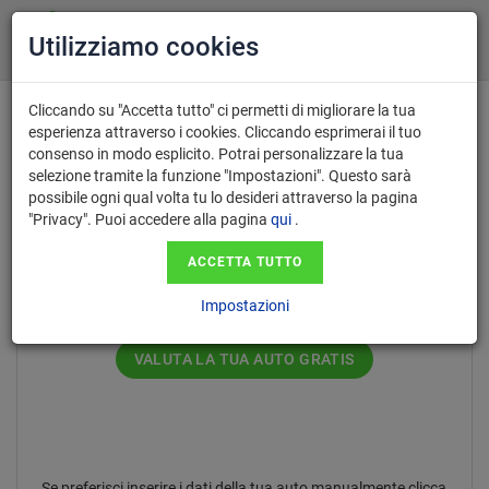
Utilizziamo cookies
Cliccando su "Accetta tutto" ci permetti di migliorare la tua
esperienza attraverso i cookies. Cliccando esprimerai il tuo
consenso in modo esplicito. Potrai personalizzare la tua
Inserisci il numero di targa nel
selezione tramite la funzione "Impostazioni". Questo sarà
possibile ogni qual volta tu lo desideri attraverso la pagina
formato AA123AA.
"Privacy". Puoi accedere alla pagina
qui
.
ACCETTA TUTTO
Impostazioni
VALUTA LA TUA AUTO GRATIS
Se preferisci inserire i dati della tua auto manualmente clicca