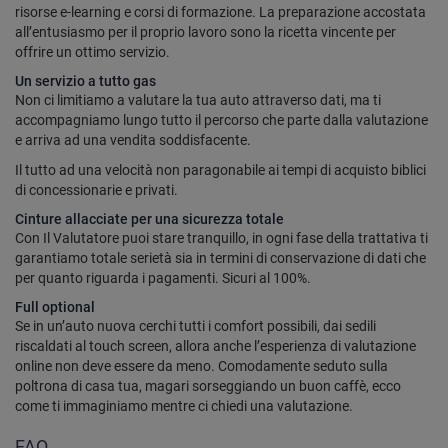
risorse e-learning e corsi di formazione. La preparazione accostata
all’entusiasmo per il proprio lavoro sono la ricetta vincente per
offrire un ottimo servizio.
Un servizio a tutto gas
Non ci limitiamo a valutare la tua auto attraverso dati, ma ti
accompagniamo lungo tutto il percorso che parte dalla valutazione
e arriva ad una vendita soddisfacente.
Il tutto ad una velocità non paragonabile ai tempi di acquisto biblici
di concessionarie e privati.
Cinture allacciate per una sicurezza totale
Con Il Valutatore puoi stare tranquillo, in ogni fase della trattativa ti
garantiamo totale serietà sia in termini di conservazione di dati che
per quanto riguarda i pagamenti. Sicuri al 100%.
Full optional
Se in un’auto nuova cerchi tutti i comfort possibili, dai sedili
riscaldati al touch screen, allora anche l’esperienza di valutazione
online non deve essere da meno. Comodamente seduto sulla
poltrona di casa tua, magari sorseggiando un buon caffè, ecco
come ti immaginiamo mentre ci chiedi una valutazione.
FAQ