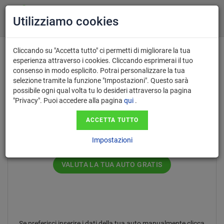
Utilizziamo cookies
Cliccando su "Accetta tutto" ci permetti di migliorare la tua
esperienza attraverso i cookies. Cliccando esprimerai il tuo
consenso in modo esplicito. Potrai personalizzare la tua
Inserisci il numero di targa nel
selezione tramite la funzione "Impostazioni". Questo sarà
possibile ogni qual volta tu lo desideri attraverso la pagina
formato AA123AA.
"Privacy". Puoi accedere alla pagina
qui
.
ACCETTA TUTTO
Impostazioni
VALUTA LA TUA AUTO GRATIS
Se preferisci inserire i dati della tua auto manualmente clicca