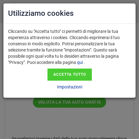
Utilizziamo cookies
Cliccando su "Accetta tutto" ci permetti di migliorare la tua
esperienza attraverso i cookies. Cliccando esprimerai il tuo
consenso in modo esplicito. Potrai personalizzare la tua
Inserisci il numero di targa nel
selezione tramite la funzione "Impostazioni". Questo sarà
possibile ogni qual volta tu lo desideri attraverso la pagina
formato AA123AA.
"Privacy". Puoi accedere alla pagina
qui
.
ACCETTA TUTTO
Impostazioni
VALUTA LA TUA AUTO GRATIS
Se preferisci inserire i dati della tua auto manualmente clicca