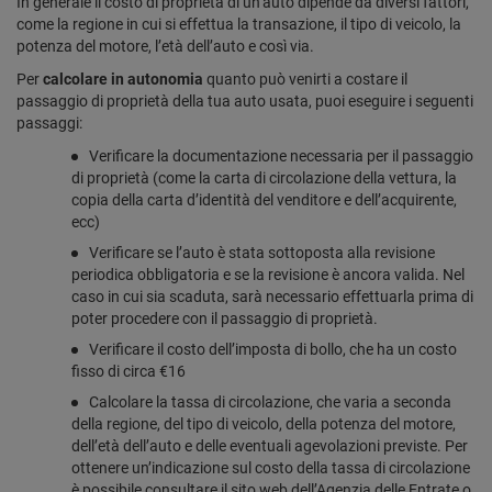
In generale il costo di proprietà di un’auto dipende da diversi fattori,
come la regione in cui si effettua la transazione, il tipo di veicolo, la
potenza del motore, l’età dell’auto e così via.
Per
calcolare in autonomia
quanto può venirti a costare il
passaggio di proprietà della tua auto usata, puoi eseguire i seguenti
passaggi:
Verificare la documentazione necessaria per il passaggio
di proprietà (come la carta di circolazione della vettura, la
copia della carta d’identità del venditore e dell’acquirente,
ecc)
Verificare se l’auto è stata sottoposta alla revisione
periodica obbligatoria e se la revisione è ancora valida. Nel
caso in cui sia scaduta, sarà necessario effettuarla prima di
poter procedere con il passaggio di proprietà.
Verificare il costo dell’imposta di bollo, che ha un costo
fisso di circa €16
Calcolare la tassa di circolazione, che varia a seconda
della regione, del tipo di veicolo, della potenza del motore,
dell’età dell’auto e delle eventuali agevolazioni previste. Per
ottenere un’indicazione sul costo della tassa di circolazione
è possibile consultare il sito web dell’Agenzia delle Entrate o