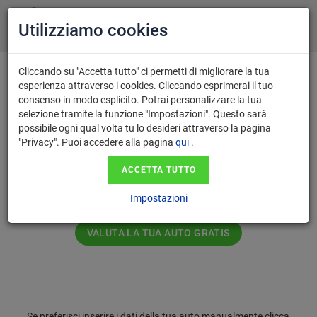
Utilizziamo cookies
Cliccando su "Accetta tutto" ci permetti di migliorare la tua
esperienza attraverso i cookies. Cliccando esprimerai il tuo
consenso in modo esplicito. Potrai personalizzare la tua
Inserisci il numero di targa nel
selezione tramite la funzione "Impostazioni". Questo sarà
possibile ogni qual volta tu lo desideri attraverso la pagina
formato AA123AA.
"Privacy". Puoi accedere alla pagina
qui
.
ACCETTA TUTTO
Impostazioni
VALUTA LA TUA AUTO GRATIS
Se preferisci inserire i dati della tua auto manualmente clicca