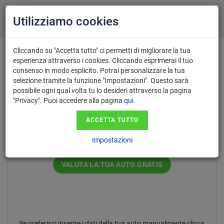
Utilizziamo cookies
Cliccando su "Accetta tutto" ci permetti di migliorare la tua
esperienza attraverso i cookies. Cliccando esprimerai il tuo
consenso in modo esplicito. Potrai personalizzare la tua
Inserisci il numero di targa nel
selezione tramite la funzione "Impostazioni". Questo sarà
possibile ogni qual volta tu lo desideri attraverso la pagina
formato AA123AA.
"Privacy". Puoi accedere alla pagina
qui
.
ACCETTA TUTTO
Impostazioni
VALUTA LA TUA AUTO GRATIS
Se preferisci inserire i dati della tua auto manualmente clicca