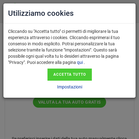
Utilizziamo cookies
Cliccando su "Accetta tutto" ci permetti di migliorare la tua
esperienza attraverso i cookies. Cliccando esprimerai il tuo
consenso in modo esplicito. Potrai personalizzare la tua
Inserisci il numero di targa nel
selezione tramite la funzione "Impostazioni". Questo sarà
possibile ogni qual volta tu lo desideri attraverso la pagina
formato AA123AA.
"Privacy". Puoi accedere alla pagina
qui
.
ACCETTA TUTTO
Impostazioni
VALUTA LA TUA AUTO GRATIS
Se preferisci inserire i dati della tua auto manualmente clicca