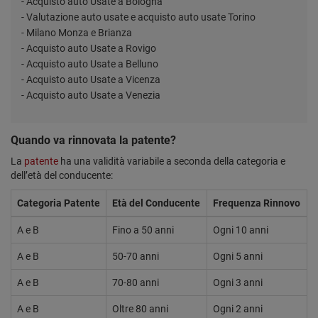
- Acquisto auto Usate a Bologna
- Valutazione auto usate e acquisto auto usate Torino
- Milano Monza e Brianza
- Acquisto auto Usate a Rovigo
- Acquisto auto Usate a Belluno
- Acquisto auto Usate a Vicenza
- Acquisto auto Usate a Venezia
Quando va rinnovata la patente?
La
patente
ha una validità variabile a seconda della categoria e
dell’età del conducente:
Categoria Patente
Età del Conducente
Frequenza Rinnovo
A e B
Fino a 50 anni
Ogni 10 anni
A e B
50-70 anni
Ogni 5 anni
A e B
70-80 anni
Ogni 3 anni
A e B
Oltre 80 anni
Ogni 2 anni