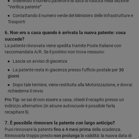
Inserendo il numero patente e la data di nascita nella sezione
“Verifica patente”
Contattando il numero verde del Ministero delle Infrastrutture e
Trasporti
6. Non ero a casa quando è arrivata la nuova patente: cosa
succede?
La patente rinnovata viene spedita tramite Poste Italiane con
raccomandata A/R. Se il postino non trova nessuno:
Lascia un avviso di giacenza
La patente resta in giacenza presso l’ufficio postale per
30
giorni
Dopo tale termine, viene restituita alla Motorizzazione, e dovrai
richiederne il rinvio
Pro Tip:
se sai di non essere a casa, chiedi il recapito presso un
indirizzo alternativo (in alcune autoscuole è possibile farla
recapitare lì).
7. È possibile rinnovare la patente con largo anticipo?
Puoi rinnovare la patente
fino a 4 mesi prima
della scadenza.
Rinnovarla troppo presto
non prolunga
la validità: la nuova data di