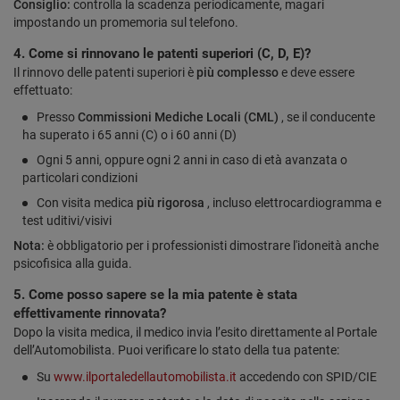
Consiglio:
controlla la scadenza periodicamente, magari
impostando un promemoria sul telefono.
4. Come si rinnovano le patenti superiori (C, D, E)?
Il rinnovo delle patenti superiori è
più complesso
e deve essere
effettuato:
Presso
Commissioni Mediche Locali (CML)
, se il conducente
ha superato i 65 anni (C) o i 60 anni (D)
Ogni 5 anni, oppure ogni 2 anni in caso di età avanzata o
particolari condizioni
Con visita medica
più rigorosa
, incluso elettrocardiogramma e
test uditivi/visivi
Nota:
è obbligatorio per i professionisti dimostrare l'idoneità anche
psicofisica alla guida.
5. Come posso sapere se la mia patente è stata
effettivamente rinnovata?
Dopo la visita medica, il medico invia l’esito direttamente al Portale
dell’Automobilista. Puoi verificare lo stato della tua patente:
Su
www.ilportaledellautomobilista.it
accedendo con SPID/CIE