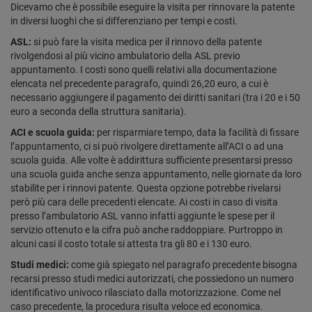
Dicevamo che è possibile eseguire la visita per rinnovare la patente
in diversi luoghi che si differenziano per tempi e costi.
ASL:
si può fare la visita medica per il rinnovo della patente
rivolgendosi al più vicino ambulatorio della ASL previo
appuntamento. I costi sono quelli relativi alla documentazione
elencata nel precedente paragrafo, quindi 26,20 euro, a cui è
necessario aggiungere il pagamento dei diritti sanitari (tra i 20 e i 50
euro a seconda della struttura sanitaria).
ACI e scuola guida:
per risparmiare tempo, data la facilità di fissare
l’appuntamento, ci si può rivolgere direttamente all’ACI o ad una
scuola guida. Alle volte è addirittura sufficiente presentarsi presso
una scuola guida anche senza appuntamento, nelle giornate da loro
stabilite per i rinnovi patente. Questa opzione potrebbe rivelarsi
però più cara delle precedenti elencate. Ai costi in caso di visita
presso l’ambulatorio ASL vanno infatti aggiunte le spese per il
servizio ottenuto e la cifra può anche raddoppiare. Purtroppo in
alcuni casi il costo totale si attesta tra gli 80 e i 130 euro.
Studi medici:
come già spiegato nel paragrafo precedente bisogna
recarsi presso studi medici autorizzati, che possiedono un numero
identificativo univoco rilasciato dalla motorizzazione. Come nel
caso precedente, la procedura risulta veloce ed economica.