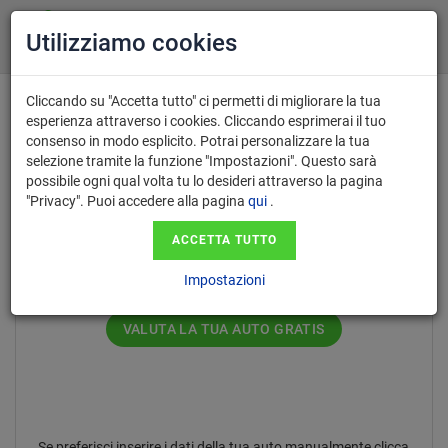
Utilizziamo cookies
Cliccando su "Accetta tutto" ci permetti di migliorare la tua
esperienza attraverso i cookies. Cliccando esprimerai il tuo
consenso in modo esplicito. Potrai personalizzare la tua
Inserisci il numero di targa nel
selezione tramite la funzione "Impostazioni". Questo sarà
possibile ogni qual volta tu lo desideri attraverso la pagina
formato AA123AA.
"Privacy". Puoi accedere alla pagina
qui
.
ACCETTA TUTTO
Impostazioni
VALUTA LA TUA AUTO GRATIS
Se preferisci inserire i dati della tua auto manualmente clicca